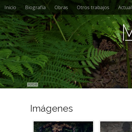
Main menu
Skip to content
Inicio
Biografía
Obras
Otros trabajos
Actual
FOTO ©
Imágenes