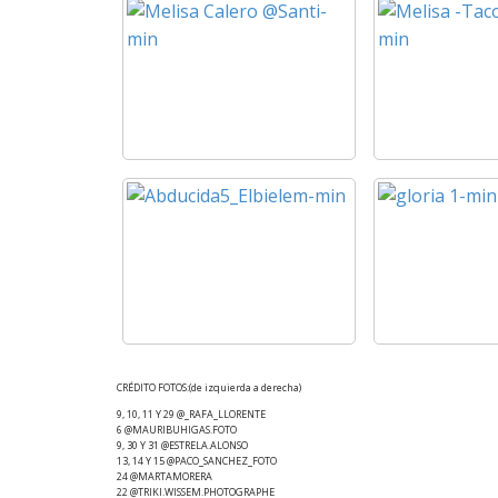
CRÉDITO FOTOS:
(de izquierda a derecha)
9, 10, 11 Y 29 @_RAFA_LLORENTE
6 @MAURIBUHIGAS.FOTO
9, 30 Y 31 @ESTRELA.ALONSO
13, 14 Y 15 @PACO_SANCHEZ_FOTO
24 @MARTAMORERA
22 @TRIKI.WISSEM.PHOTOGRAPHE