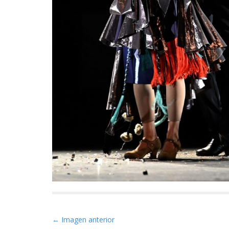
Navegación de entradas
← Imagen anterior