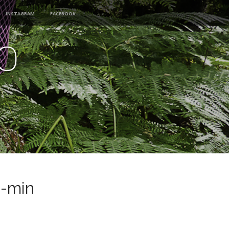
Instagram
Facebook
o
)-min