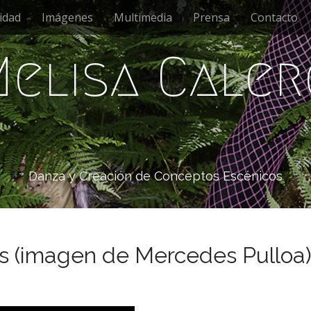
idad
Imágenes
Multimedia
Prensa
Contacto
Melisa Caler
Danza y Creación de Conceptos Escénicos
s (imagen de Mercedes Pulloa